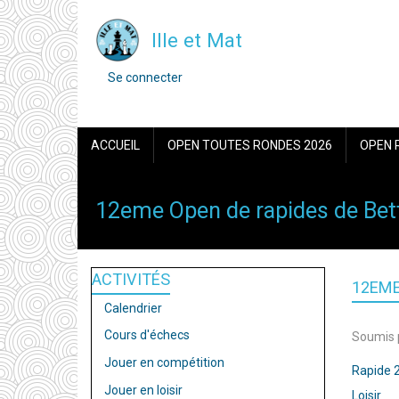
Aller
Ille et Mat
au
contenu
MENU
Se connecter
DU
principal
COMPTE
DE
NAVIGATION
L'UTILISATEUR
ACCUEIL
OPEN TOUTES RONDES 2026
OPEN 
PRINCIPALE
12eme Open de rapides de Bett
ACTIVITÉS
12EME
Calendrier
Cours d'échecs
Soumis 
Jouer en compétition
Rapide 
Jouer en loisir
Loisir