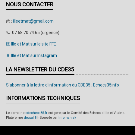
NOUS CONTACTER
📩 :
illeetmat@gmail.com
📞: 07.68.70.74.65 (urgence)
🛜 Ille et Mat sur le site FFE
📱 Ille et Mat sur Instagram
LA NEWSLETTER DU CDE35
S'abonner à la lettre d'information du CDE35 : Echecs35info
INFORMATIONS TECHNIQUES
Le domaine
cdechecs35.fr
est géré par le Comité des Échecs d'Ille-et-Vilaine.
Plateforme
drupal 8
hébergée par
Infomaniak