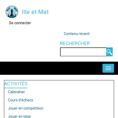
Aller
Ille et Mat
au
contenu
MENU
Se connecter
DU
principal
COMPTE
OUTILS
Contenu récent
DE
L'UTILISATEUR
RECHERCHER
Rechercher
NAVIGATION
PRINCIPALE
ACTIVITÉS
Calendrier
Cours d'échecs
Jouer en compétition
Jouer en loisir