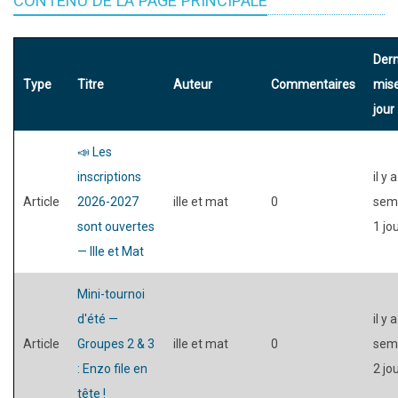
CONTENU DE LA PAGE PRINCIPALE
Dern
Type
Titre
Auteur
Commentaires
mise
jour
📣 Les
inscriptions
il y 
Article
2026-2027
ille et mat
0
sem
sont ouvertes
1 jo
— Ille et Mat
Mini-tournoi
d'été —
il y 
Article
Groupes 2 & 3
ille et mat
0
sem
: Enzo file en
2 jo
tête !