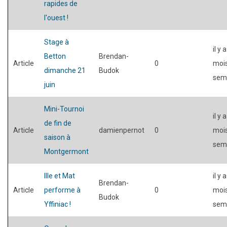
rapides de
l'ouest !
Stage à
il y 
Betton
Brendan-
Article
0
mois
dimanche 21
Budok
sem
juin
Mini-Tournoi
il y 
de fin de
Article
damienpernot
0
mois
saison à
sem
Montgermont
Ille et Mat
il y 
Brendan-
Article
performe à
0
mois
Budok
Yffiniac !
sem