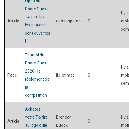
Open du
Phare Ouest
il y 
14 juin : les
Article
damienpernot
0
mois
inscriptions
sem
sont ouvertes
!
Tournoi du
Phare Ouest
il y 
2026 - le
Page
ille et mat
0
mois
règlement de
sem
la
compétition
Achetez
votre T-shirt
Brendan-
il y 
Article
0
au logo d'Ille
Budok
moi