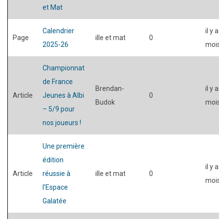
et Mat
Calendrier
il y 
Page
ille et mat
0
2025-26
moi
Championnat
de France
Brendan-
il y 
Article
Jeunes à Albi
0
Budok
moi
– 5/9 pour
nos joueurs !
Une première
édition
il y 
Article
réussie à
ille et mat
0
moi
l'Espace
Galatée