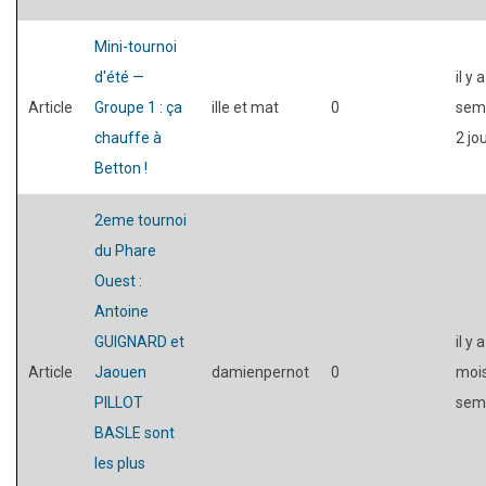
Mini-tournoi
d'été —
il y 
Article
Groupe 1 : ça
ille et mat
0
sem
chauffe à
2 jo
Betton !
2eme tournoi
du Phare
Ouest :
Antoine
GUIGNARD et
il y 
Article
Jaouen
damienpernot
0
mois
PILLOT
sem
BASLE sont
les plus