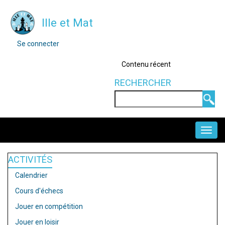
Aller
Ille et Mat
au
contenu
MENU
Se connecter
DU
principal
COMPTE
OUTILS
Contenu récent
DE
L'UTILISATEUR
RECHERCHER
Rechercher
NAVIGATION
PRINCIPALE
ACTIVITÉS
Calendrier
Cours d'échecs
Jouer en compétition
Jouer en loisir