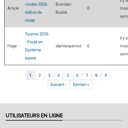
il y 
rondes 2026 :
Brendan-
Article
0
mois
vidéos de
Budok
sem
recap
Tournoi 2026
il y 
- Poule en
Page
damienpernot
0
mois
Système
sem
suisse
Page actuelle
1
Page
2
Page
3
Page
4
Page
5
Page
6
Page
7
Page
8
Page
9
…
Pagination
Page suivante
Suivant ›
Dernière page
Dernier »
UTILISATEURS EN LIGNE