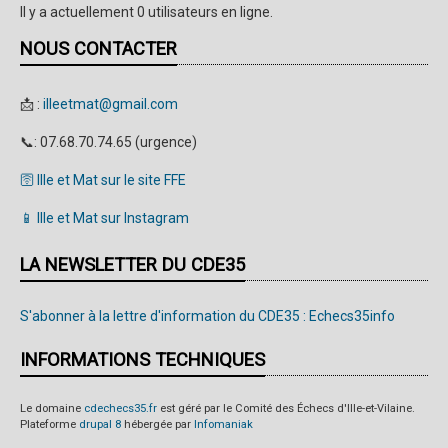
Il y a actuellement 0 utilisateurs en ligne.
NOUS CONTACTER
📩 :
illeetmat@gmail.com
📞: 07.68.70.74.65 (urgence)
🛜 Ille et Mat sur le site FFE
📱 Ille et Mat sur Instagram
LA NEWSLETTER DU CDE35
S'abonner à la lettre d'information du CDE35 : Echecs35info
INFORMATIONS TECHNIQUES
Le domaine
cdechecs35.fr
est géré par le Comité des Échecs d'Ille-et-Vilaine.
Plateforme
drupal 8
hébergée par
Infomaniak