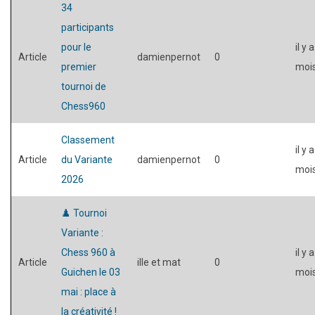
34
participants
pour le
il y 
Article
damienpernot
0
premier
moi
tournoi de
Chess960
Classement
il y 
Article
du Variante
damienpernot
0
moi
2026
♟️ Tournoi
Variante :
Chess 960 à
il y 
Article
ille et mat
0
Guichen le 03
moi
mai : place à
la créativité !