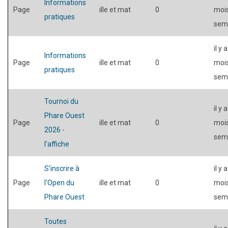
Informations
Page
ille et mat
0
mois
pratiques
sem
il y 
Informations
Page
ille et mat
0
mois
pratiques
sem
Tournoi du
il y 
Phare Ouest
Page
ille et mat
0
mois
2026 -
sem
l'affiche
S'inscrire à
il y 
Page
l'Open du
ille et mat
0
mois
Phare Ouest
sem
Toutes