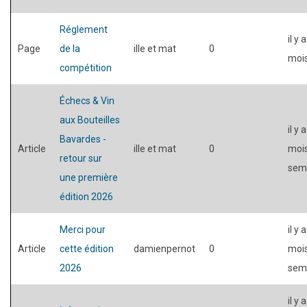
Réglement
il y 
Page
de la
ille et mat
0
moi
compétition
Échecs & Vin
aux Bouteilles
il y 
Bavardes -
Article
ille et mat
0
mois
retour sur
sem
une première
édition 2026
Merci pour
il y 
Article
cette édition
damienpernot
0
mois
2026
sem
il y 