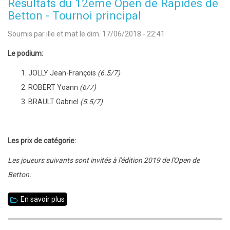
Résultats du 12eme Open de Rapides de
12eme
Betton - Tournoi principal
Open
Soumis par
ille et mat
le
dim. 17/06/2018 - 22:41
de
Rapides
Le podium:
de
JOLLY Jean-François
(6.5/7)
Betton
ROBERT Yoann
(6/7)
-
BRAULT Gabriel
(5.5/7)
Tournoi
jeunes
Les prix de catégorie:
Les joueurs suivants sont invités à l'édition 2019 de l'Open de
Betton.
En savoir plus
sur
Résultats
du