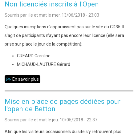
Non licenciés inscrits à l'Open
12eme
Soumis par
ille et mat
le
mer. 13/06/2018 - 23:03
Open
de
Quelques inscriptions n'apparaissent pas sur le site du CD35. Il
Rapides
s'agit de participants n'ayant pas encore leur licence (elle sera
de
prise sur place le jour de la compétition):
Betton
GREARD Caroline
-
MICHAUD-LAUTURE Gérard
Tournoi
principal
En savoir plus
sur
Non
licenciés
Mise en place de pages dédiées pour
inscrits
l'open de Betton
à
Soumis par
ille et mat
le
jeu. 10/05/2018 - 22:37
l'Open
Afin que les visiteurs occasionnels du site s'y retrouvent plus