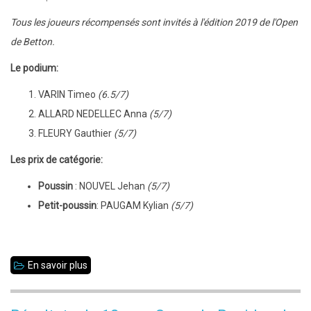
Tous les joueurs récompensés sont invités à l'édition 2019 de l'Open
de Betton.
Le podium:
VARIN Timeo
(6.5/7)
ALLARD NEDELLEC Anna
(5/7)
FLEURY Gauthier
(5/7)
Les prix de catégorie:
Poussin
: NOUVEL Jehan
(5/7)
Petit-poussin
: PAUGAM Kylian
(5/7)
En savoir plus
sur
Résultats
du