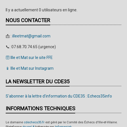
Il y a actuellement 0 utilisateurs en ligne.
NOUS CONTACTER
📩 :
illeetmat@gmail.com
📞: 07.68.70.74.65 (urgence)
🛜 Ille et Mat sur le site FFE
📱 Ille et Mat sur Instagram
LA NEWSLETTER DU CDE35
S'abonner à la lettre d'information du CDE35 : Echecs35info
INFORMATIONS TECHNIQUES
Le domaine
cdechecs35.fr
est géré par le Comité des Échecs d'Ille-et-Vilaine.
Plateforme
drupal 8
hébergée par
Infomaniak