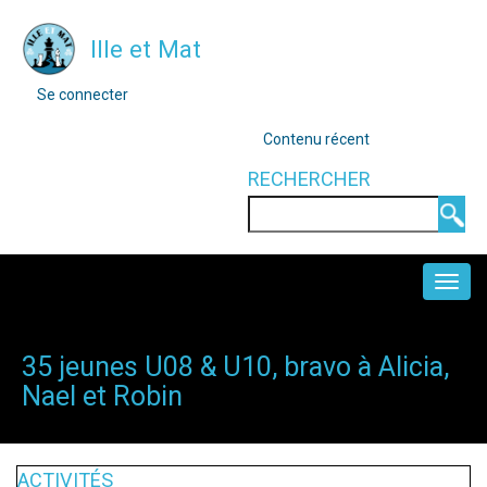
Aller
Ille et Mat
au
contenu
MENU
Se connecter
DU
principal
COMPTE
OUTILS
Contenu récent
DE
L'UTILISATEUR
RECHERCHER
Rechercher
NAVIGATION
PRINCIPALE
35 jeunes U08 & U10, bravo à Alicia,
Nael et Robin
ACTIVITÉS