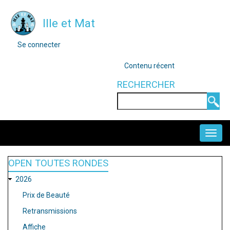
Aller
Ille et Mat
au
contenu
MENU
Se connecter
DU
principal
COMPTE
OUTILS
Contenu récent
DE
L'UTILISATEUR
RECHERCHER
Rechercher
NAVIGATION
PRINCIPALE
OPEN TOUTES RONDES
2026
Prix de Beauté
Retransmissions
Affiche