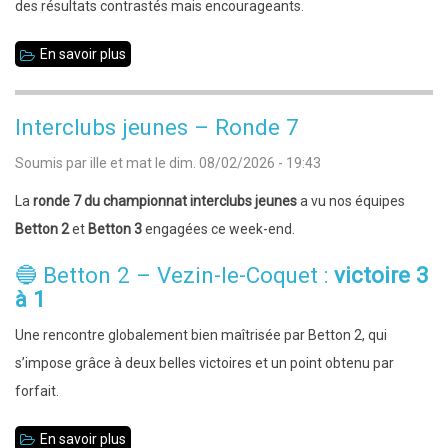
—
des résultats contrastés mais encourageants.
L'Ille
En savoir plus
sur
et
Interclubs
Mat
jeunes
bien
Interclubs jeunes – Ronde 7
Ronde
représenté
Soumis par
ille et mat
le
dim. 08/02/2026 - 19:43
8
!
:
La
ronde 7 du championnat interclubs jeunes
a vu nos équipes
Betton
Betton 2
et
Betton 3
engagées ce week-end.
3
🔵 Betton 2 – Vezin-le-Coquet :
victoire 3
s’impose,
à 1
Betton
2
Une rencontre globalement bien maîtrisée par Betton 2, qui
accroche
s’impose grâce à deux belles victoires et un point obtenu par
le
forfait.
nul
En savoir plus
sur