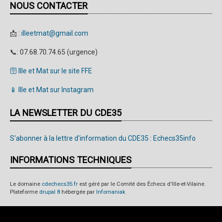
NOUS CONTACTER
3
rondes
📩 :
illeetmat@gmail.com
!
📞: 07.68.70.74.65 (urgence)
🛜 Ille et Mat sur le site FFE
📱 Ille et Mat sur Instagram
LA NEWSLETTER DU CDE35
S'abonner à la lettre d'information du CDE35 : Echecs35info
INFORMATIONS TECHNIQUES
Le domaine
cdechecs35.fr
est géré par le Comité des Échecs d'Ille-et-Vilaine.
Plateforme
drupal 8
hébergée par
Infomaniak