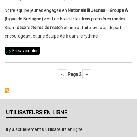
Est
(Ronde
Notre équipe jeunes engagée en
Nationale III Jeunes – Groupe A
4)
(Ligue de Bretagne)
vient de boucler les
trois premières rondes
.
:
Bilan :
deux victoires de match
et une défaite, avec un départ
Betton
encourageant et une équipe déjà dans le rythme !
s’incline
En savoir plus
sur
de
Nationale
peu
III
face
Page précédente
‹‹
Page 2
Page suivante
››
Pagination
Jeunes
à
(Groupe
Rennes
A)
Paul
:
Bert
Betton
UTILISATEURS EN LIGNE
3
bien
placé
Il y a actuellement 0 utilisateurs en ligne.
après