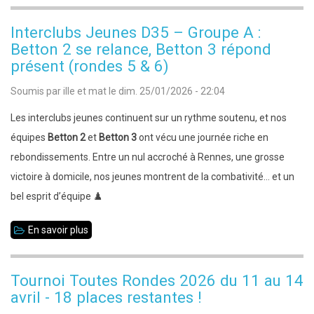
Interclubs
N4
Interclubs Jeunes D35 – Groupe A :
–
Betton 2 se relance, Betton 3 répond
Betton
présent (rondes 5 & 6)
obtient
Soumis par
ille et mat
le
dim. 25/01/2026 - 22:04
un
Les interclubs jeunes continuent sur un rythme soutenu, et nos
bon
équipes
Betton 2
et
Betton 3
ont vécu une journée riche en
match
rebondissements. Entre un nul accroché à Rennes, une grosse
nul
victoire à domicile, nos jeunes montrent de la combativité… et un
à
bel esprit d’équipe ♟️
Rennes
Échecs
En savoir plus
sur
(2–
Interclubs
2)
Jeunes
Tournoi Toutes Rondes 2026 du 11 au 14
D35
avril - 18 places restantes !
–