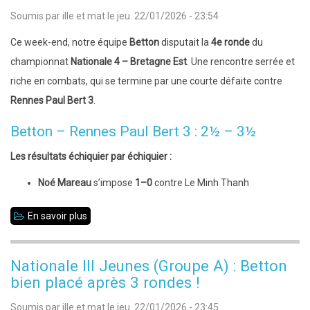
du
Soumis par
ille et mat
le
jeu. 22/01/2026 - 23:54
11
Ce week-end, notre équipe
Betton
disputait la
4e ronde
du
au
championnat
Nationale 4 – Bretagne Est
. Une rencontre serrée et
14
riche en combats, qui se termine par une courte défaite contre
avril
Rennes Paul Bert 3
.
-
18
Betton – Rennes Paul Bert 3 : 2½ – 3½
places
Les résultats échiquier par échiquier :
restantes
!
Noé Mareau
s’impose
1–0
contre Le Minh Thanh
En savoir plus
sur
Nationale
4
Nationale III Jeunes (Groupe A) : Betton
–
bien placé après 3 rondes !
Bretagne
Soumis par
ille et mat
le
jeu. 22/01/2026 - 23:45