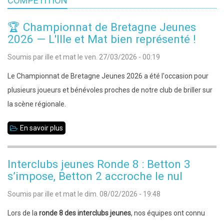
COMPÉTITION
🏆 Championnat de Bretagne Jeunes
2026 — L'Ille et Mat bien représenté !
Soumis par
ille et mat
le
ven. 27/03/2026 - 00:19
Le Championnat de Bretagne Jeunes 2026 a été l'occasion pour
plusieurs joueurs et bénévoles proches de notre club de briller sur
la scène régionale.
En savoir plus
sur
🏆
Championnat
Interclubs jeunes Ronde 8 : Betton 3
de
s’impose, Betton 2 accroche le nul
Bretagne
Soumis par
ille et mat
le
dim. 08/02/2026 - 19:48
Jeunes
2026
Lors de la
ronde 8 des interclubs jeunes
, nos équipes ont connu