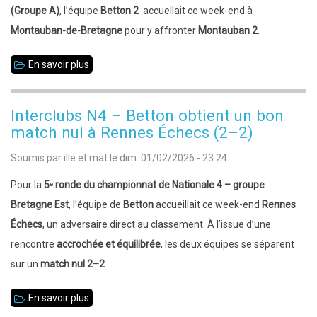
3
(Groupe A)
, l’équipe
Betton 2
accuellait ce week-end à
s’incline
Montauban-de-Bretagne
pour y affronter
Montauban 2
.
à
En savoir plus
sur
Liffré
Départementale
–
Interclubs N4 – Betton obtient un bon
Ronde
match nul à Rennes Échecs (2–2)
5
Soumis par
ille et mat
le
dim. 01/02/2026 - 23:24
:
Betton
Pour la
5ᵉ ronde du championnat de Nationale 4 – groupe
2
Bretagne Est
, l’équipe de
Betton
accueillait ce week-end
Rennes
s’incline
Échecs
, un adversaire direct au classement. À l’issue d’une
face
rencontre
accrochée et équilibrée
, les deux équipes se séparent
à
sur un
match nul 2–2
.
Montauban
En savoir plus
sur
2