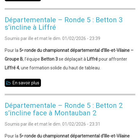
Interclubs
jeunes
Départementale – Ronde 5 : Betton 3
–
s’incline à Liffré
Ronde
Soumis par
ille et mat
le
dim. 01/02/2026 - 23:39
7
Pour la
5ᵉ ronde du championnat départemental d’Ille-et-Vilaine –
Groupe B
, l’équipe
Betton 3
se déplaçait à
Liffré
pour affronter
Liffré 4
, une formation solide du haut de tableau.
En savoir plus
sur
Départementale
–
Départementale – Ronde 5 : Betton 2
Ronde
s’incline face à Montauban 2
5
Soumis par
ille et mat
le
dim. 01/02/2026 - 23:31
:
Betton
Pour la
5ᵉ ronde du championnat départemental d’Ille-et-Vilaine