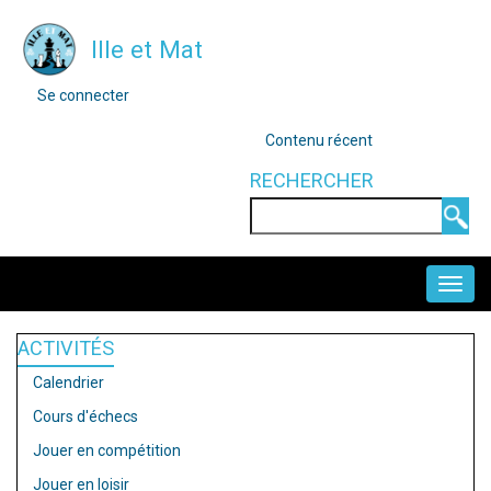
Aller
Ille et Mat
au
contenu
MENU
Se connecter
DU
principal
COMPTE
OUTILS
Contenu récent
DE
L'UTILISATEUR
RECHERCHER
Rechercher
NAVIGATION
PRINCIPALE
ACTIVITÉS
Calendrier
Cours d'échecs
Jouer en compétition
Jouer en loisir