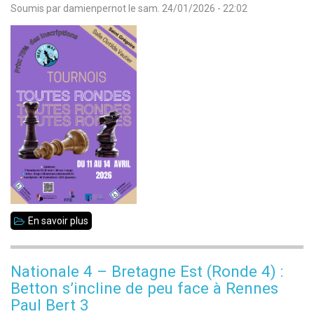
Soumis par
damienpernot
le
sam. 24/01/2026 - 22:02
Groupe
A
:
Betton
2
se
relance,
Betton
3
répond
présent
En savoir plus
sur
(rondes
Tournoi
5
Toutes
Nationale 4 – Bretagne Est (Ronde 4) :
&
Rondes
Betton s’incline de peu face à Rennes
6)
2026
Paul Bert 3