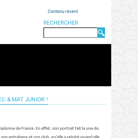
OUTILS
Contenu récent
RECHERCHER
Rechercher
EC & MAT JUNIOR !
pionne de France. En effet, son portrait fait la une du
on entraîneur et son club, qu’elle a rejoint quand elle