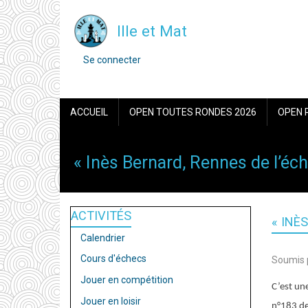
Aller
Ille et Mat
au
contenu
MENU
Se connecter
DU
principal
COMPTE
DE
NAVIGATION
L'UTILISATEUR
ACCUEIL
OPEN TOUTES RONDES 2026
OPEN 
PRINCIPALE
« Inès Bernard, Rennes de l’échi
ACTIVITÉS
« INÈ
Calendrier
Cours d'échecs
Soumis 
Jouer en compétition
C’est une
Jouer en loisir
n°183 de 