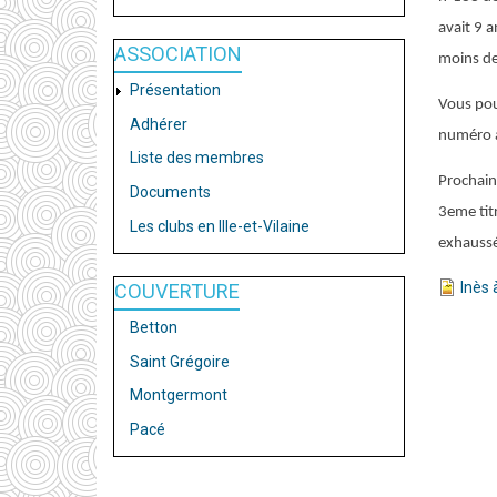
avait 9 a
ASSOCIATION
moins de
Présentation
Vous pouv
Adhérer
numéro a
Liste des membres
Prochain
Documents
3eme titr
Les clubs en Ille-et-Vilaine
exhaussé
Inès 
COUVERTURE
Betton
Saint Grégoire
Montgermont
Pacé