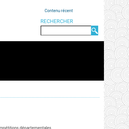
OUTILS
Contenu récent
RECHERCHER
Rechercher
compétitions départementales.