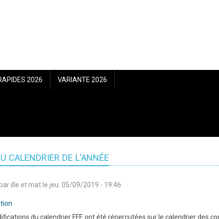
RAPIDES 2026
VARIANTE 2026
U CALENDRIER DE L'ANNÉE
par
ille et mat
le
jeu. 05/09/2019 - 19:46
tion
fications du calendrier FFE ont été répercutées sur le calendrier des 