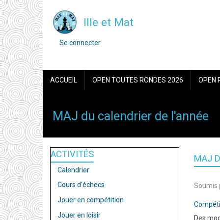
Aller
Ille et Mat
au
contenu
MENU
Se connecter
DU
principal
COMPTE
DE
NAVIGATION
L'UTILISATEUR
ACCUEIL
OPEN TOUTES RONDES 2026
OPEN 
PRINCIPALE
MAJ du calendrier de l'année
ACTIVITÉS
MAJ D
Calendrier
Cours d'échecs
Soumis 
Jouer en compétition
Compéti
Jouer en loisir
Des modi