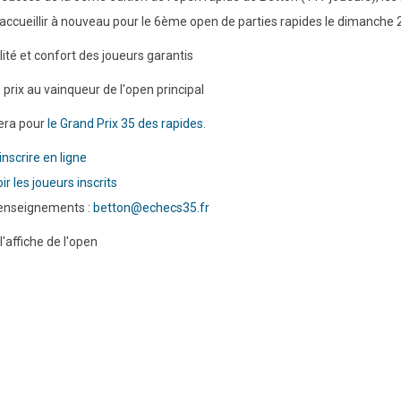
accueillir à nouveau pour le 6ème open de parties rapides le dimanche 2 
lité et confort des joueurs garantis
 prix au vainqueur de l'open principal
era pour
le Grand Prix 35 des rapides
.
inscrire en ligne
ir les joueurs inscrits
enseignements :
betton@echecs35.fr
 l'affiche de l'open