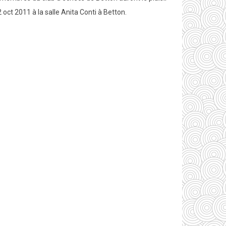
oct 2011 à la salle Anita Conti à Betton.