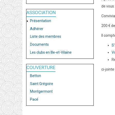
de vous 
ASSOCIATION
Convivia
Présentation
200 € de
Adhérer
Il compt
Liste des membres
Documents
S'
Vo
Les clubs en Ille-et-Vilaine
R
COUVERTURE
ci-jointe
Betton
Saint Grégoire
Montgermont
Pacé