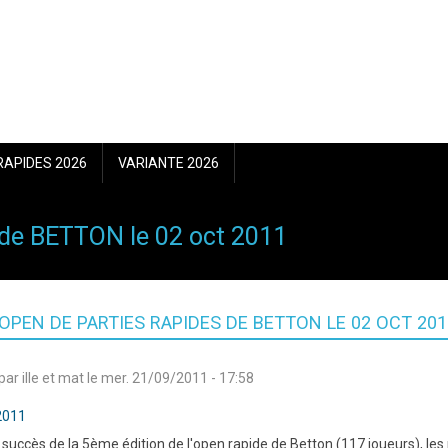
RAPIDES 2026
VARIANTE 2026
 de BETTON le 02 oct 2011
OPEN DE PARTIES RAPIDES DE BETTON LE 02 OCT 201
par
ille et mat
le
mer. 21/09/2011 - 17:58
2011
 succès de la 5ème édition de l'open rapide de Betton (117 joueurs), les