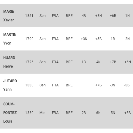
MARIE
1851
Sen
FRA
BRE
-4B
+8N
+6B
-1N
Xavier
MARTIN
1700
Sen
FRA
BRE
+3N
+5B
-1B
-2N
Yvon
HUARD
1726
Sen
FRA
BRE
-1B
-4N
+7B
+6N
Herve
JUTARD
1580
Sen
FRA
BRE
+7B
-3N
-5B
Yann
SOUM-
FONTEZ
1380
Min
FRA
BRE
-2B
-6N
-5N
+8B
Louis