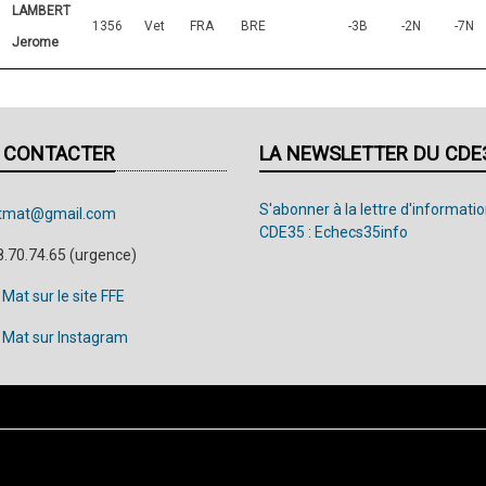
LAMBERT
1356
Vet
FRA
BRE
-3B
-2N
-7N
Jerome
 CONTACTER
LA NEWSLETTER DU CDE
S'abonner à la lettre d'informati
eetmat@gmail.com
CDE35 : Echecs35info
8.70.74.65 (urgence)
t Mat sur le site FFE
et Mat sur Instagram