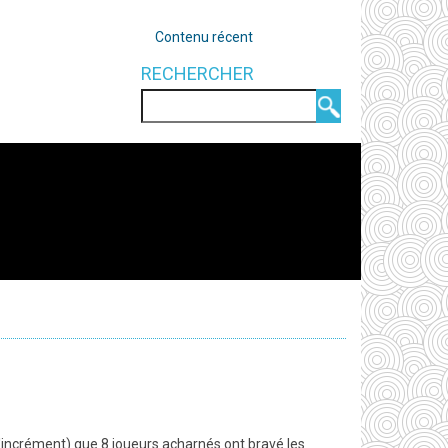
OUTILS
Contenu récent
RECHERCHER
Rechercher
'incrément) que 8 joueurs acharnés ont bravé les