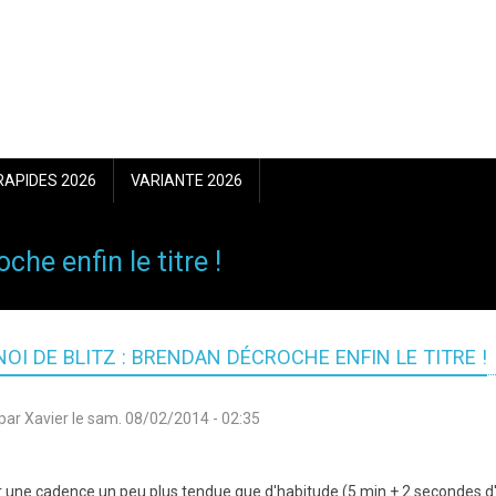
RAPIDES 2026
VARIANTE 2026
che enfin le titre !
OI DE BLITZ : BRENDAN DÉCROCHE ENFIN LE TITRE !
par
Xavier
le
sam. 08/02/2014 - 02:35
r une cadence un peu plus tendue que d'habitude (5 min + 2 secondes d