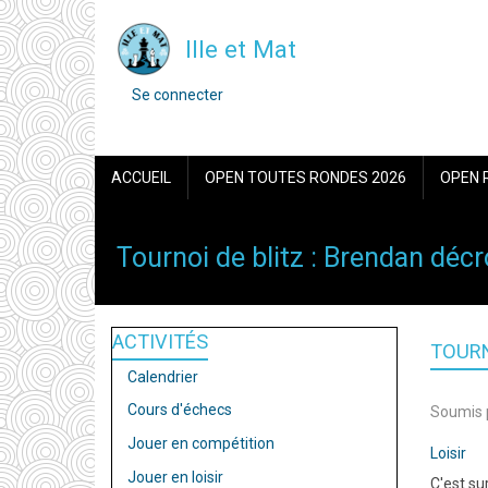
Aller
Ille et Mat
au
contenu
MENU
Se connecter
DU
principal
COMPTE
DE
NAVIGATION
L'UTILISATEUR
ACCUEIL
OPEN TOUTES RONDES 2026
OPEN 
PRINCIPALE
Tournoi de blitz : Brendan décro
ACTIVITÉS
TOURN
Calendrier
Cours d'échecs
Soumis 
Jouer en compétition
Loisir
Jouer en loisir
C'est su