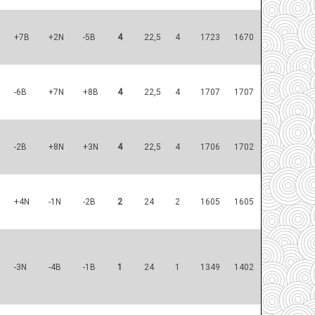
+7B
+2N
-5B
4
22,5
4
1723
1670
-6B
+7N
+8B
4
22,5
4
1707
1707
-2B
+8N
+3N
4
22,5
4
1706
1702
+4N
-1N
-2B
2
24
2
1605
1605
-3N
-4B
-1B
1
24
1
1349
1402