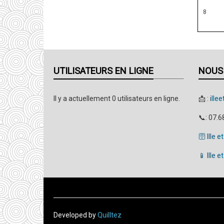
8
UTILISATEURS EN LIGNE
NOUS
Il y a actuellement 0 utilisateurs en ligne.
📩 :
ill
📞: 07.6
🛜 Ille e
📱 Ille 
Developed by
Quilltez