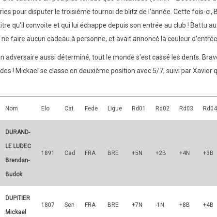
ies pour disputer le troisième tournoi de blitz de l'année. Cette fois-ci
 titre qu'il convoite et qui lui échappe depuis son entrée au club ! Battu a
 ne faire aucun cadeau à personne, et avait annoncé la couleur d'entrée
n adversaire aussi déterminé, tout le monde s'est cassé les dents. Bra
ndes ! Mickael se classe en deuxième position avec 5/7, suivi par Xavier 
Nom
Elo
Cat.
Fede
Ligue
Rd01
Rd02
Rd03
Rd04
DURAND-
LE LUDEC
1891
Cad
FRA
BRE
+5N
+2B
+4N
+3B
Brendan-
Budok
DUPITIER
1807
Sen
FRA
BRE
+7N
-1N
+8B
+4B
Mickael