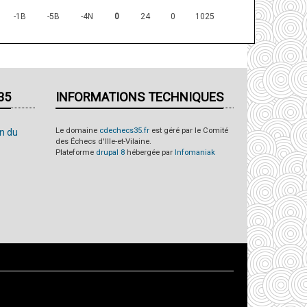
-1B
-5B
-4N
0
24
0
1025
35
INFORMATIONS TECHNIQUES
Le domaine
cdechecs35.fr
est géré par le Comité
on du
des Échecs d'Ille-et-Vilaine.
Plateforme
drupal 8
hébergée par
Infomaniak