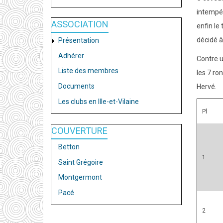
intempér
ASSOCIATION
enfin le
décidé à
Présentation
Adhérer
Contre u
Liste des membres
les 7 ro
Documents
Hervé.
Les clubs en Ille-et-Vilaine
Pl
COUVERTURE
Betton
1
Saint Grégoire
Montgermont
Pacé
2