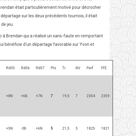
, Brendan était particulièrement motivé pour décrocher
u départage sur les deux précédents tournois, il était
 de jeu.
vo à Brendan qui a réalisé un sans-faute en remportant
qui bénéficie d'un départage favorable sur Yvon et
Rd05
Rd06
Rd07
Pts
Tr.
NV
Perf.
FFE
+8N
+6B
+7N
7
19,5
7
2304
2359
+5N
-3B
+6N
5
21,5
5
1825
1821