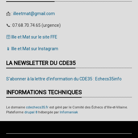
📩 :
illeetmat@gmail.com
📞: 07.68.70.74.65 (urgence)
🛜 Ille et Mat sur le site FFE
📱 Ille et Mat sur Instagram
LA NEWSLETTER DU CDE35
S'abonner à la lettre d'information du CDE35 : Echecs35info
INFORMATIONS TECHNIQUES
Le domaine
cdechecs35.fr
est géré par le Comité des Échecs d'Ille-et-Vilaine.
Plateforme
drupal 8
hébergée par
Infomaniak