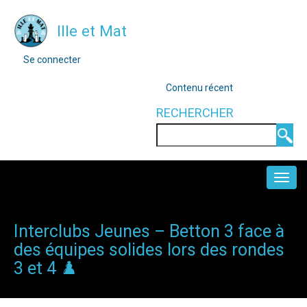
Aller
Ille et Mat
au
contenu
MENU
Se connecter
DU
principal
COMPTE
OUTILS
Contenu récent
DE
L'UTILISATEUR
RECHERCHER
Rechercher
NAVIGATION
PRINCIPALE
Interclubs Jeunes – Betton 3 face à
des équipes solides lors des rondes
3 et 4 ♟️