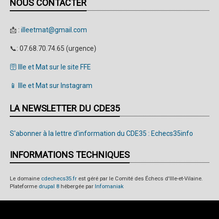
NOUS CONTACTER
📩 :
illeetmat@gmail.com
📞: 07.68.70.74.65 (urgence)
🛜 Ille et Mat sur le site FFE
📱 Ille et Mat sur Instagram
LA NEWSLETTER DU CDE35
S'abonner à la lettre d'information du CDE35 : Echecs35info
INFORMATIONS TECHNIQUES
Le domaine
cdechecs35.fr
est géré par le Comité des Échecs d'Ille-et-Vilaine.
Plateforme
drupal 8
hébergée par
Infomaniak