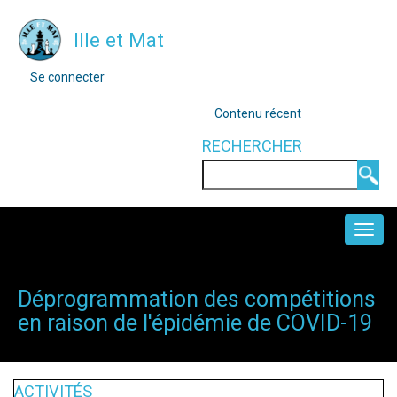
Aller
Ille et Mat
au
contenu
MENU
Se connecter
DU
principal
COMPTE
OUTILS
Contenu récent
DE
L'UTILISATEUR
RECHERCHER
Rechercher
NAVIGATION
PRINCIPALE
Déprogrammation des compétitions
en raison de l'épidémie de COVID-19
ACTIVITÉS