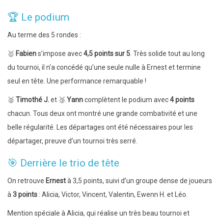
🏆 Le podium
Au terme des 5 rondes :
🥇
Fabien
s’impose avec
4,5 points sur 5
. Très solide tout au long
du tournoi, il n’a concédé qu’une seule nulle à Ernest et termine
seul en tête. Une performance remarquable !
🥈
Timothé J.
et 🥉
Yann
complètent le podium avec
4 points
chacun. Tous deux ont montré une grande combativité et une
belle régularité. Les départages ont été nécessaires pour les
départager, preuve d’un tournoi très serré.
🎯 Derrière le trio de tête
On retrouve
Ernest
à 3,5 points, suivi d’un groupe dense de joueurs
à
3 points
: Alicia, Victor, Vincent, Valentin, Ewenn H. et Léo.
Mention spéciale à Alicia, qui réalise un très beau tournoi et