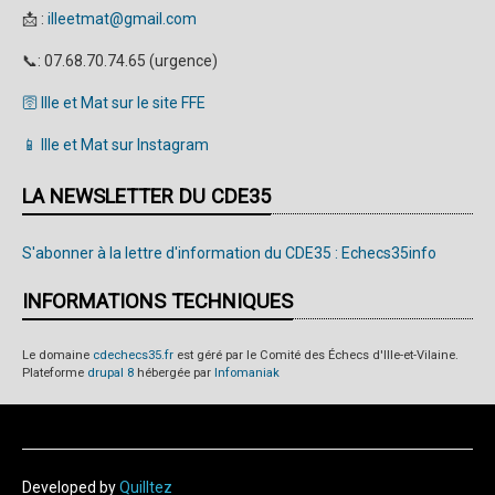
📩 :
illeetmat@gmail.com
📞: 07.68.70.74.65 (urgence)
🛜 Ille et Mat sur le site FFE
📱 Ille et Mat sur Instagram
LA NEWSLETTER DU CDE35
S'abonner à la lettre d'information du CDE35 : Echecs35info
INFORMATIONS TECHNIQUES
Le domaine
cdechecs35.fr
est géré par le Comité des Échecs d'Ille-et-Vilaine.
Plateforme
drupal 8
hébergée par
Infomaniak
Developed by
Quilltez