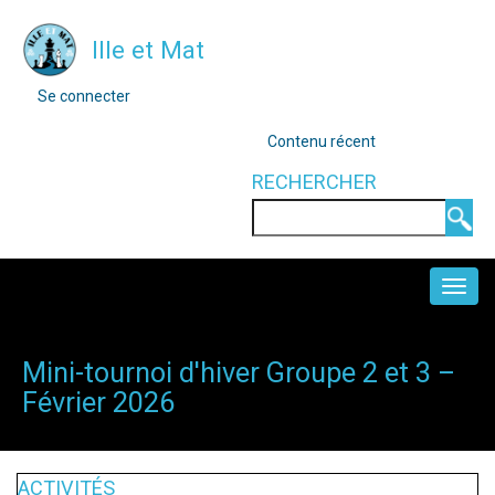
Aller
Ille et Mat
au
contenu
MENU
Se connecter
DU
principal
COMPTE
OUTILS
Contenu récent
DE
L'UTILISATEUR
RECHERCHER
Rechercher
NAVIGATION
PRINCIPALE
Mini-tournoi d'hiver Groupe 2 et 3 –
Février 2026
ACTIVITÉS