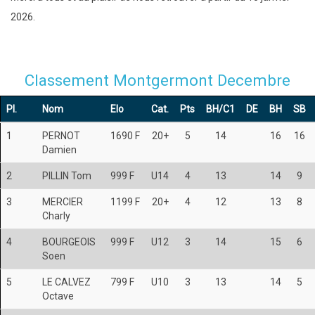
2026.
Classement Montgermont Decembre
Pl.
Nom
Elo
Cat.
Pts
BH/C1
DE
BH
SB
1
PERNOT
1690 F
20+
5
14
16
16
Damien
2
PILLIN Tom
999 F
U14
4
13
14
9
3
MERCIER
1199 F
20+
4
12
13
8
Charly
4
BOURGEOIS
999 F
U12
3
14
15
6
Soen
5
LE CALVEZ
799 F
U10
3
13
14
5
Octave