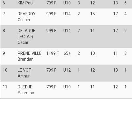
6
KIM Paul
799 F
U10
3
12
13
6
7
REVERDY
999 F
U14
2
15
17
4
Guilain
8
DELARUE
999 F
U14
2
11
12
2
LECLAIR
Oscar
9
PRENDIVILLE
1199 F
65+
2
10
11
3
Brendan
10
LE VOT
799 F
U12
1
12
13
1
Arthur
11
DJEDJE
799 F
U10
1
11
12
1
Yasmina