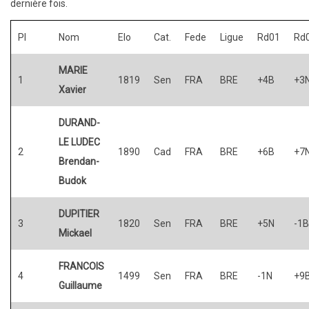
dernière fois.
Pl
Nom
Elo
Cat.
Fede
Ligue
Rd01
Rd
MARIE
1
1819
Sen
FRA
BRE
+4B
+3
Xavier
DURAND-
LE LUDEC
2
1890
Cad
FRA
BRE
+6B
+7
Brendan-
Budok
DUPITIER
3
1820
Sen
FRA
BRE
+5N
-1B
Mickael
FRANCOIS
4
1499
Sen
FRA
BRE
-1N
+9
Guillaume