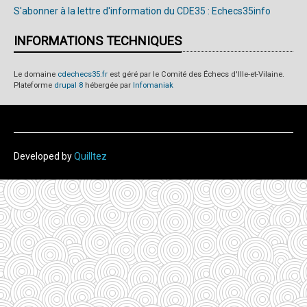
S'abonner à la lettre d'information du CDE35 : Echecs35info
INFORMATIONS TECHNIQUES
Le domaine
cdechecs35.fr
est géré par le Comité des Échecs d'Ille-et-Vilaine.
Plateforme
drupal 8
hébergée par
Infomaniak
Developed by
Quilltez